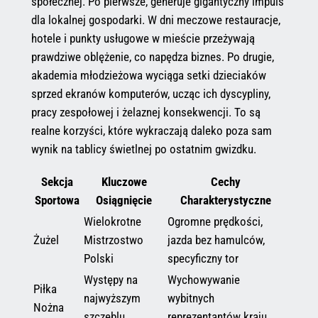
społecznej. Po pierwsze, generuje gigantyczny impuls
dla lokalnej gospodarki. W dni meczowe restauracje,
hotele i punkty usługowe w mieście przeżywają
prawdziwe oblężenie, co napędza biznes. Po drugie,
akademia młodzieżowa wyciąga setki dzieciaków
sprzed ekranów komputerów, ucząc ich dyscypliny,
pracy zespołowej i żelaznej konsekwencji. To są
realne korzyści, które wykraczają daleko poza sam
wynik na tablicy świetlnej po ostatnim gwizdku.
Sekcja
Kluczowe
Cechy
Sportowa
Osiągnięcie
Charakterystyczne
Wielokrotne
Ogromne prędkości,
Żużel
Mistrzostwo
jazda bez hamulców,
Polski
specyficzny tor
Występy na
Wychowywanie
Piłka
najwyższym
wybitnych
Nożna
szczeblu
reprezentantów kraju