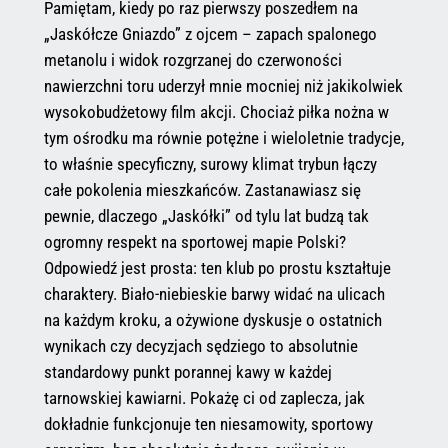
Pamiętam, kiedy po raz pierwszy poszedłem na
„Jaskółcze Gniazdo” z ojcem – zapach spalonego
metanolu i widok rozgrzanej do czerwoności
nawierzchni toru uderzył mnie mocniej niż jakikolwiek
wysokobudżetowy film akcji. Chociaż piłka nożna w
tym ośrodku ma równie potężne i wieloletnie tradycje,
to właśnie specyficzny, surowy klimat trybun łączy
całe pokolenia mieszkańców. Zastanawiasz się
pewnie, dlaczego „Jaskółki” od tylu lat budzą tak
ogromny respekt na sportowej mapie Polski?
Odpowiedź jest prosta: ten klub po prostu kształtuje
charaktery. Biało-niebieskie barwy widać na ulicach
na każdym kroku, a ożywione dyskusje o ostatnich
wynikach czy decyzjach sędziego to absolutnie
standardowy punkt porannej kawy w każdej
tarnowskiej kawiarni. Pokażę ci od zaplecza, jak
dokładnie funkcjonuje ten niesamowity, sportowy