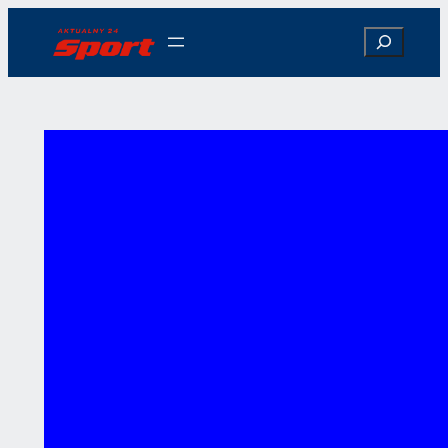
Przejdź
Search
do
treści