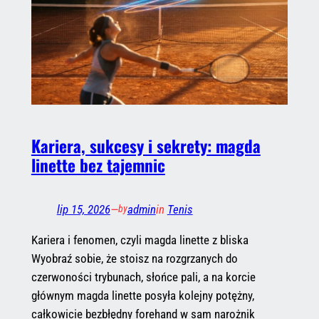
Kariera, sukcesy i sekrety: magda
linette bez tajemnic
lip 15, 2026
—
admin
in
Tenis
by
Kariera i fenomen, czyli magda linette z bliska
Wyobraź sobie, że stoisz na rozgrzanych do
czerwoności trybunach, słońce pali, a na korcie
głównym magda linette posyła kolejny potężny,
całkowicie bezbłędny forehand w sam narożnik