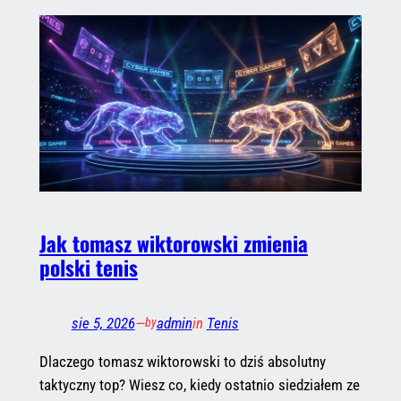
Jak tomasz wiktorowski zmienia
polski tenis
sie 5, 2026
—
admin
in
Tenis
by
Dlaczego tomasz wiktorowski to dziś absolutny
taktyczny top? Wiesz co, kiedy ostatnio siedziałem ze