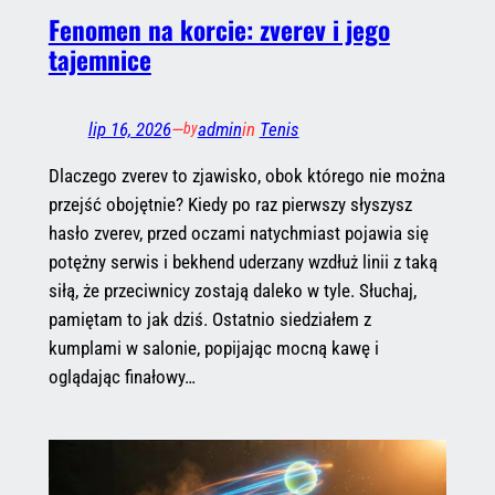
Fenomen na korcie: zverev i jego
tajemnice
lip 16, 2026
—
admin
in
Tenis
by
Dlaczego zverev to zjawisko, obok którego nie można
przejść obojętnie? Kiedy po raz pierwszy słyszysz
hasło zverev, przed oczami natychmiast pojawia się
potężny serwis i bekhend uderzany wzdłuż linii z taką
siłą, że przeciwnicy zostają daleko w tyle. Słuchaj,
pamiętam to jak dziś. Ostatnio siedziałem z
kumplami w salonie, popijając mocną kawę i
oglądając finałowy…