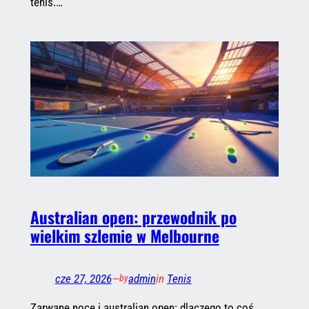
tenis.…
Australian open: przewodnik po
wielkim szlemie w Melbourne
cze 27, 2026
—
admin
in
Tenis
by
Zarwane noce i australian open: dlaczego to coś