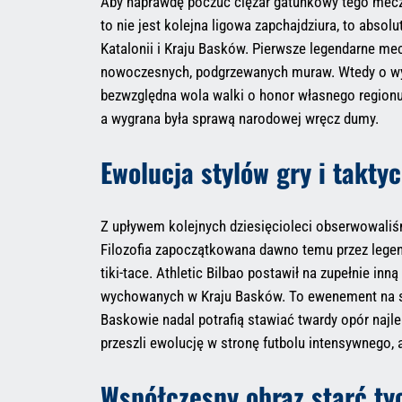
Aby naprawdę poczuć ciężar gatunkowy tego meczu
to nie jest kolejna ligowa zapchajdziura, to abso
Katalonii i Kraju Basków. Pierwsze legendarne mec
nowoczesnych, podgrzewanych muraw. Wtedy o wyj
bezwzględna wola walki o honor własnego regionu. 
a wygrana była sprawą narodowej wręcz dumy.
Ewolucja stylów gry i taktyc
Z upływem kolejnych dziesięcioleci obserwowaliśm
Filozofia zapoczątkowana dawno temu przez legen
tiki-tace. Athletic Bilbao postawił na zupełnie in
wychowanych w Kraju Basków. To ewenement na ska
Baskowie nadal potrafią stawiać twardy opór najle
przeszli ewolucję w stronę futbolu intensywnego,
Współczesny obraz starć ty