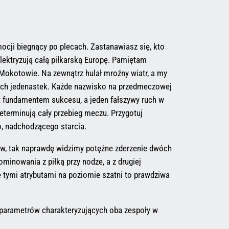
mocji biegnący po plecach. Zastanawiasz się, kto
elektryzują całą piłkarską Europę. Pamiętam
Mokotowie. Na zewnątrz hulał mroźny wiatr, a my
wych jedenastek. Każde nazwisko na przedmeczowej
t fundamentem sukcesu, a jeden fałszywy ruch w
erminują cały przebieg meczu. Przygotuj
o, nadchodzącego starcia.
ów, tak naprawdę widzimy potężne zderzenie dwóch
ominowania z piłką przy nodze, a z drugiej
e tymi atrybutami na poziomie szatni to prawdziwa
h parametrów charakteryzujących oba zespoły w