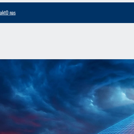
akt
O nas