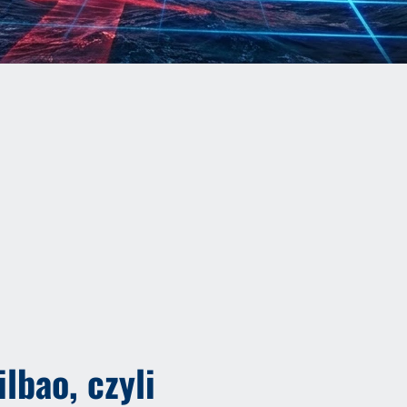
a
lbao, czyli