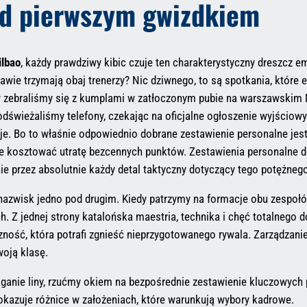
ed pierwszym gwizdkiem
ilbao
, każdy prawdziwy kibic czuje ten charakterystyczny dreszcz e
awie trzymają obaj trenerzy? Nic dziwnego, to są spotkania, które 
y zebraliśmy się z kumplami w zatłoczonym pubie na warszawskim 
dświeżaliśmy telefony, czekając na oficjalne ogłoszenie wyjścio
je. Bo to właśnie odpowiednio dobrane zestawienie personalne jes
kosztować utratę bezcennych punktów. Zestawienia personalne det
ie przez absolutnie każdy detal taktyczny dotyczący tego potężneg
 nazwisk jedno pod drugim. Kiedy patrzymy na formacje obu zespoł
ch. Z jednej strony katalońska maestria, technika i chęć totalnego d
czność, która potrafi zgnieść nieprzygotowanego rywala. Zarządzani
woją klasę.
iąganie liny, rzućmy okiem na bezpośrednie zestawienie kluczowyc
pokazuje różnice w założeniach, które warunkują wybory kadrowe.