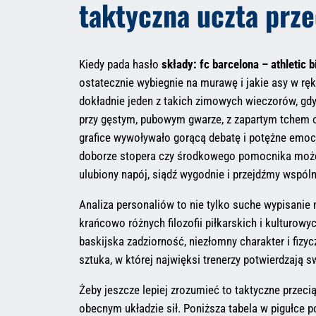
taktyczna uczta prz
Kiedy pada hasło
składy: fc barcelona – athletic b
ostatecznie wybiegnie na murawę i jakie asy w ręk
dokładnie jeden z takich zimowych wieczorów, gd
przy gęstym, pubowym gwarze, z zapartym tchem o
grafice wywoływało gorącą debatę i potężne emoc
doborze stopera czy środkowego pomocnika może 
ulubiony napój, siądź wygodnie i przejdźmy wspóln
Analiza personaliów to nie tylko suche wypisanie
krańcowo różnych filozofii piłkarskich i kulturowy
baskijska zadziorność, niezłomny charakter i fizy
sztuka, w której najwięksi trenerzy potwierdzają s
Żeby jeszcze lepiej zrozumieć to taktyczne przec
obecnym układzie sił. Poniższa tabela w pigułce 