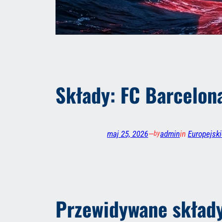
Składy: FC Barcelona
maj 25, 2026
—
admin
in
Europejski
by
Przewidywane składy: