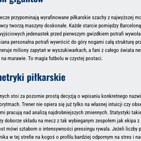
mecze przypominają wyrafinowane piłkarskie szachy z najwyższej m
cy tworzą maszyny doskonałe. Każde starcie pomiędzy Barceloną 
wyjściowych jedenastek przed pierwszym gwizdkiem potrafi wywołać
ana personalna potrafi wywrócić do góry nogami całą strukturę prz
eneruje miliony zapytań w wyszukiwarkach, a fani z całego świata
 na murawie. To magia futbolu w czystej postaci.
etryki piłkarskie
danych stoi za pozornie prostą decyzją o wpisaniu konkretnego na
orytmach. Trener nie opiera się już tylko na własnej intuicji czy 
mi pracują nad analizą najdrobniejszych zmiennych. Statystyki tak
 Przy doborze składu na mecz z tak wybieganym zespołem jak ekipa 
st mówi sztabom o intensywności pressingu rywala. Jeżeli liczby p
ika w tej strefie na kogoś o profilu bardziej odpornym na stres i 