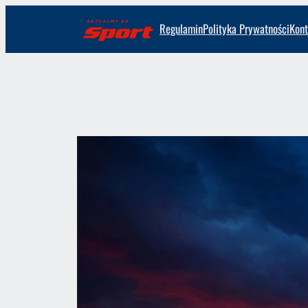
Przejdź
Regulamin
Polityka Prywatności
Kont
do
treści