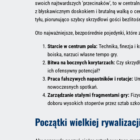
swoich najtwardszych 'przecinaków’, to w centralne
z błyskawicznym doskokiem i brutalną walką o cen
tyłu, piorunująco szybcy skrzydłowi gości bezlito
Oto najważniejsze, bezpośrednie pojedynki, które z
Starcie w centrum pola:
Technika, finezja i 
boiska, narzuci własne tempo gry.
Bitwa na bocznych korytarzach:
Czy skrzydł
ich ofensywny potencjał?
Praca fałszywych napastników i rotacje:
Umi
nowoczesnych spotkań.
Zarządzanie stałymi fragmentami gry:
Fizy
doboru wysokich stoperów przez sztab szko
Początki wielkiej rywalizacj