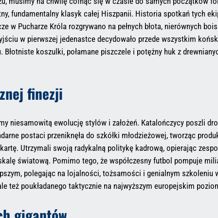
, musimy na chwilę cofnąć się w czasie do samych początków form
lutny, fundamentalny klasyk całej Hiszpanii. Historia spotkań tych
ze w Pucharze Króla rozgrywano na pełnych błota, nierównych boisk
ściu w pierwszej jedenastce decydowało przede wszystkim koński
Błotniste koszulki, połamane piszczele i potężny huk z drewnianych
znej finezji
y niesamowitą ewolucję stylów i założeń. Katalończycy poszli drogą
darne postaci przeniknęła do szkółki młodzieżowej, tworząc prod
ną kartę. Utrzymali swoją radykalną politykę kadrową, opierając zesp
lę światową. Pomimo tego, że współczesny futbol pompuje miliar
pszym, polegając na lojalności, tożsamości i genialnym szkoleniu w
 ale też poukładanego taktycznie na najwyższym europejskim pozio
ch gigantów