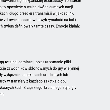
owania się hiszpańskiej ekstraklasy. To starcie
 ekip to opowieść o walce dwóch dumnych nacji –
ach, długo przed erą transmisji w jakości 4K i
e zdrowie, niesamowita wytrzymałość na ból i
 trybun definiowały tamte czasy. Emocje kipiały,
 totalnej dominacji przez utrzymanie piłki.
ukcję zawodników sklonowanych do gry w słynnej
oły wyłącznie na piłkarzach urodzonych lub
dy w transfery z każdego zakątka globu,
łasnych kadr. Z ciężkiego, brutalnego stylu gry
mie.