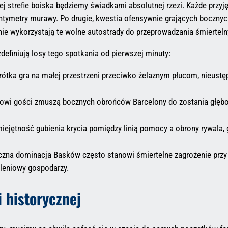
j strefie boiska będziemy świadkami absolutnej rzezi. Każde przyjęc
tymetry murawy. Po drugie, kwestia ofensywnie grających bocznych
śnie wykorzystają te wolne autostrady do przeprowadzania śmiertel
definiują losy tego spotkania od pierwszej minuty:
krótka gra na małej przestrzeni przeciwko żelaznym płucom, nieustęp
owi gości zmuszą bocznych obrońców Barcelony do zostania głębo
ejętność gubienia krycia pomiędzy linią pomocy a obrony rywala, g
czna dominacja Basków często stanowi śmiertelne zagrożenie przy
leniowy gospodarzy.
i historycznej