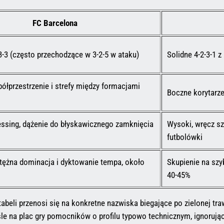
FC Barcelona
3-3 (często przechodzące w 3-2-5 w ataku)
Solidne 4-2-3-1 
półprzestrzenie i strefy między formacjami
Boczne korytarze
essing, dążenie do błyskawicznego zamknięcia
Wysoki, wręcz sz
futbolówki
tężna dominacja i dyktowanie tempa, około
Skupienie na szy
40-45%
tabeli przenosi się na konkretne nazwiska biegające po zielonej tr
ośle na plac gry pomocników o profilu typowo technicznym, ignorują