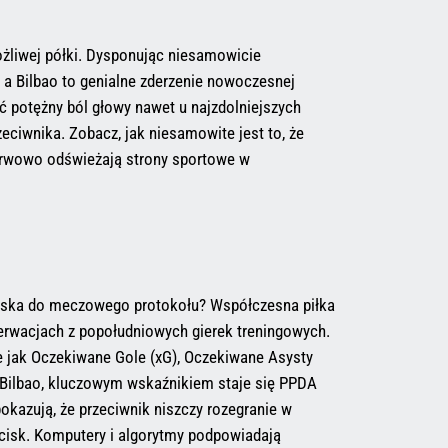
ożliwej półki. Dysponując niesamowicie
a Bilbao to genialne zderzenie nowoczesnej
 potężny ból głowy nawet u najzdolniejszych
eciwnika. Zobacz, jak niesamowite jest to, że
 nerwowo odświeżają strony sportowe w
zwiska do meczowego protokołu? Współczesna piłka
obserwacjach z popołudniowych gierek treningowych.
ie jak Oczekiwane Gole (xG), Oczekiwane Asysty
z Bilbao, kluczowym wskaźnikiem staje się PPDA
okazują, że przeciwnik niszczy rozegranie w
nacisk. Komputery i algorytmy podpowiadają