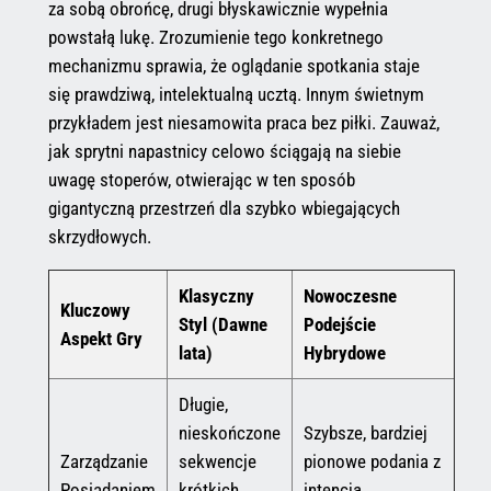
za sobą obrońcę, drugi błyskawicznie wypełnia
powstałą lukę. Zrozumienie tego konkretnego
mechanizmu sprawia, że oglądanie spotkania staje
się prawdziwą, intelektualną ucztą. Innym świetnym
przykładem jest niesamowita praca bez piłki. Zauważ,
jak sprytni napastnicy celowo ściągają na siebie
uwagę stoperów, otwierając w ten sposób
gigantyczną przestrzeń dla szybko wbiegających
skrzydłowych.
Klasyczny
Nowoczesne
Kluczowy
Styl (Dawne
Podejście
Aspekt Gry
lata)
Hybrydowe
Długie,
nieskończone
Szybsze, bardziej
Zarządzanie
sekwencje
pionowe podania z
Posiadaniem
krótkich
intencją