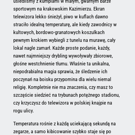
usiedliśmy z kumplami w małym, gwarnym barze
sportowym na krakowskim Kazimierzu. Ekran
telewizora lekko śnieżył, piwo w kuflach dawno
straciło idealną temperaturę, ale kiedy zawodnicy w
kultowych, bordowo-granatowych koszulkach
pewnym krokiem wybiegli z tunelu na murawę, cały
lokal nagle zamarł. Każde proste podanie, każdy,
nawet najmniejszy drybling wywoływały zbiorowe,
głośne westchnienie tłumu. Właśnie ta unikalna,
niepodrabialna magia sprawia, że śledzenie ich
poczynań na boisku przypomina dla wielu niemal
religię. Kompletnie nie ma znaczenia, czy masz to
szczęście siedzieć na trybunach potężnego stadionu,
czy krzyczysz do telewizora w polskiej knajpie na
rogu ulicy.
Temperatura rośnie z każdą uciekającą sekundą na
zegarze, a samo kibicowanie szybko staje się po