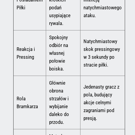
Piłki
podań
natychmiastowego
usypiające
ataku.
rywala.
Spokojny
Natychmiastowy
odbiór na
Reakcja i
skok pressingowy
własnej
Pressing
w 3 sekundy po
połowie
stracie piłki.
boiska.
Głównie
Jedenasty gracz z
obrona
pola, budujący
Rola
strzałów i
akcje celnymi
Bramkarza
wybijanie
zagraniami pod
daleko do
presją.
przodu.