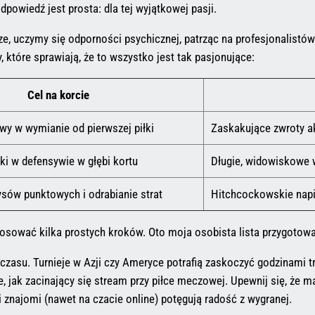
dpowiedź jest prosta: dla tej wyjątkowej pasji.
ze, uczymy się odporności psychicznej, patrząc na profesjonalistów.
 które sprawiają, że to wszystko jest tak pasjonujące:
Cel na korcie
ywy w wymianie od pierwszej piłki
Zaskakujące zwroty ak
ki w defensywie w głębi kortu
Długie, widowiskowe w
ysów punktowych i odrabianie strat
Hitchcockowskie napi
tosować kilka prostych kroków. Oto moja osobista lista przygotow
zasu. Turnieje w Azji czy Ameryce potrafią zaskoczyć godzinami tr
je, jak zacinający się stream przy piłce meczowej. Upewnij się, że m
 znajomi (nawet na czacie online) potęgują radość z wygranej.