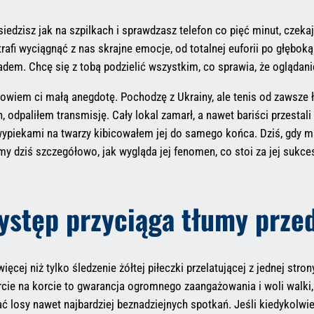
siedzisz jak na szpilkach i sprawdzasz telefon co pięć minut, czeka
otrafi wyciągnąć z nas skrajne emocje, od totalnej euforii po głębok
dem. Chcę się z tobą podzielić wszystkim, co sprawia, że oglądanie
wiem ci małą anegdotę. Pochodzę z Ukrainy, ale tenis od zawsze ł
 odpaliłem transmisję. Cały lokal zamarł, a nawet bariści przestal
z wypiekami na twarzy kibicowałem jej do samego końca. Dziś, gdy m
 dziś szczegółowo, jak wygląda jej fenomen, co stoi za jej sukces
występ przyciąga tłumy prze
cej niż tylko śledzenie żółtej piłeczki przelatującej z jednej stron
tarcie na korcie to gwarancja ogromnego zaangażowania i woli walki,
 losy nawet najbardziej beznadziejnych spotkań. Jeśli kiedykolwi