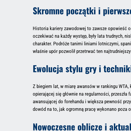
Skromne początki i pierwsze
Historia kariery zawodowej to zawsze opowieść o p
oczekiwać na każdy występ, były lata trudnych, ni
charakter. Podróże tanimi liniami lotniczymi, sp
właśnie upór pozwolił przetrwać ten najtrudniejszy
Ewolucja stylu gry i technik
Z biegiem lat, w miarę awansów w rankingu WTA, ko
opierającej się głównie na regularności, przeszł
awansującej do forehandu i większa pewność przy si
dowód na to, jak ogromną pracę wykonano poza 
Nowoczesne oblicze i aktua