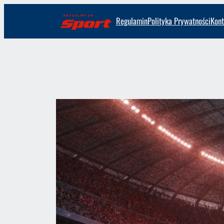
Przejdź
Regulamin
Polityka Prywatności
Kont
do
treści