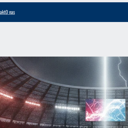
akt
O nas