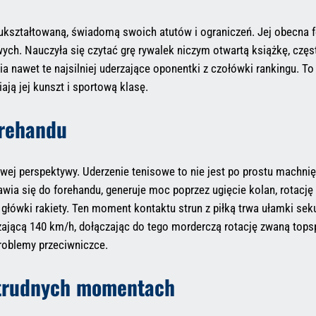
ukształtowaną, świadomą swoich atutów i ograniczeń. Jej obecna f
ych. Nauczyła się czytać grę rywalek niczym otwartą książkę, częs
ia nawet te najsilniej uderzające oponentki z czołówki rankingu. T
ją jej kunszt i sportową klasę.
orehandu
owej perspektywy. Uderzenie tenisowe to nie jest po prostu machnięc
wia się do forehandu, generuje moc poprzez ugięcie kolan, rotację b
łówki rakiety. Ten moment kontaktu strun z piłką trwa ułamki seku
ającą 140 km/h, dołączając do tego morderczą rotację zwaną topspi
problemy przeciwniczce.
 trudnych momentach