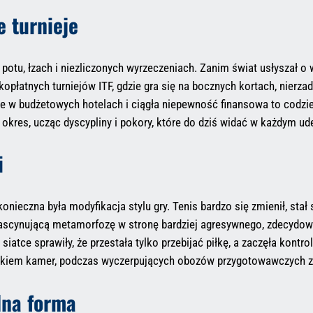
 turnieje
otu, łzach i niezliczonych wyrzeczeniach. Zanim świat usłyszał o w
skopłatnych turniejów ITF, gdzie gra się na bocznych kortach, nierz
anie w budżetowych hotelach i ciągła niepewność finansowa to codzi
 okres, ucząc dyscypliny i pokory, które do dziś widać w każdym ude
i
nieczna była modyfikacja stylu gry. Tenis bardzo się zmienił, stał 
a fascynującą metamorfozę w stronę bardziej agresywnego, zdecydow
atce sprawiły, że przestała tylko przebijać piłkę, a zaczęła kontr
okiem kamer, podczas wyczerpujących obozów przygotowawczych z 
lna forma