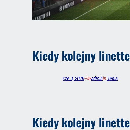
Kiedy kolejny linett
cze 3, 2026
—
admin
in
Tenis
by
Kiedy kolejny linet