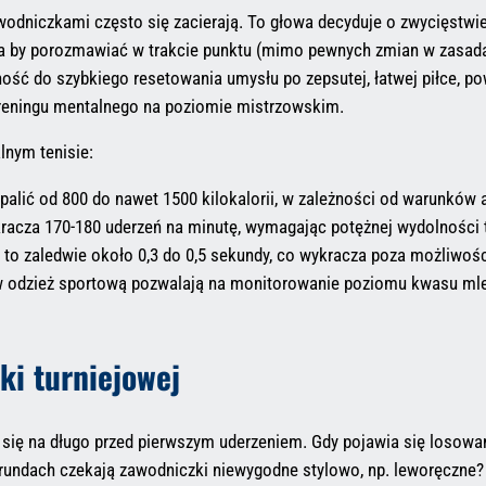
wodniczkami często się zacierają. To głowa decyduje o zwycięstwie
na by porozmawiać w trakcie punktu (mimo pewnych zmian w zasad
lność do szybkiego resetowania umysłu po zepsutej, łatwej piłce, p
reningu mentalnego na poziomie mistrzowskim.
lnym tenisie:
alić od 800 do nawet 1500 kilokalorii, w zależności od warunków a
racza 170-180 uderzeń na minutę, wymagając potężnej wydolności t
e) to zaledwie około 0,3 do 0,5 sekundy, co wykracza poza możliwoś
w odzież sportową pozwalają na monitorowanie poziomu kwasu ml
ki turniejowej
 się na długo przed pierwszym uderzeniem. Gdy pojawia się losowan
 rundach czekają zawodniczki niewygodne stylowo, np. leworęczne?