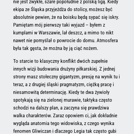
nie jest zwykłe, szare popołudnie z polską ligą. Kiedy
ekipa ze Śląska przyjeżdża do stolicy, możesz być
absolutnie pewien, że na boisku będą sypać się iskry.
Pamiętam mój pierwszy taki wyjazd – byłem z
kumplami w Warszawie, lał deszcz, a mimo to nikt
nawet nie pomyślał o powrocie do domu. Atmosfera
była tak gęsta, że można by ją ciąć nożem.
To starcie to klasyczny konflikt dwóch zupełnie
innych wizji budowania drużyny piłkarskiej. Z jednej
strony masz stołeczny gigantyzm, presję na wynik tu i
teraz, a z drugiej śląski pragmatyzm, ciężką pracę i
niesamowitą determinację. Kiedy te dwa żywioły
spotykają się na zielonej murawie, taktyka często
schodzi na dalszy plan, a zaczyna się prawdziwa
walka charakterów. Zaraz opowiem ci, jak dokładnie
wygląda anatomia tego widowiska, z czego wynika
fenomen Gliwiczan i dlaczego Legia tak często gubi