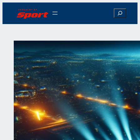
Przejdź
Search
do
treści