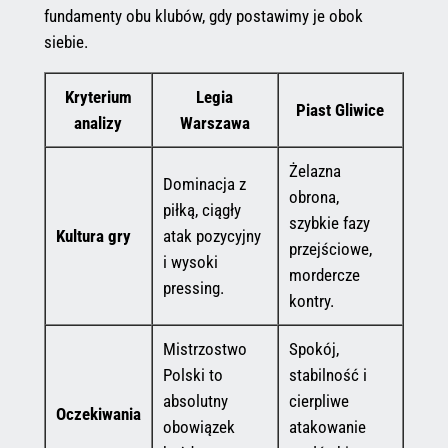
fundamenty obu klubów, gdy postawimy je obok
siebie.
Kryterium
Legia
Piast Gliwice
analizy
Warszawa
Żelazna
Dominacja z
obrona,
piłką, ciągły
szybkie fazy
Kultura gry
atak pozycyjny
przejściowe,
i wysoki
mordercze
pressing.
kontry.
Mistrzostwo
Spokój,
Polski to
stabilność i
absolutny
cierpliwe
Oczekiwania
obowiązek
atakowanie