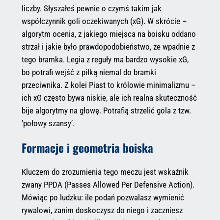
liczby. Słyszałeś pewnie o czymś takim jak
współczynnik goli oczekiwanych (xG). W skrócie –
algorytm ocenia, z jakiego miejsca na boisku oddano
strzał i jakie było prawdopodobieństwo, że wpadnie z
tego bramka. Legia z reguły ma bardzo wysokie xG,
bo potrafi wejść z piłką niemal do bramki
przeciwnika. Z kolei Piast to królowie minimalizmu –
ich xG często bywa niskie, ale ich realna skuteczność
bije algorytmy na głowę. Potrafią strzelić gola z tzw.
'połowy szansy’.
Formacje i geometria boiska
Kluczem do zrozumienia tego meczu jest wskaźnik
zwany PPDA (Passes Allowed Per Defensive Action).
Mówiąc po ludzku: ile podań pozwalasz wymienić
rywalowi, zanim doskoczysz do niego i zaczniesz