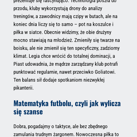
prezentuje się fascynująco. Technologia poszła do
przodu, kluby wykorzystują drony do analizy
treningów, a zawodnicy mają czipy w butach, ale na
koniec dnia liczy się to samo – pot na koszulce i
piłka w siatce. Obecnie widzimy, że obie drużyny
mocno stawiają na młodzież. Zmieniły się twarze na
boisku, ale nie zmienił się ten specyficzny, zadziorny
klimat. Legia chce wrócić do totalnej dominacji, a
Piast udowadnia, że mądrze zarządzany klub potrafi
punktować regularnie, nawet przeciwko Goliatowi.
Ten balans sił dodaje spotkaniom niezwykłej
pikanterii.
Matematyka futbolu, czyli jak wylicza
się szanse
Dobra, pogadajmy o taktyce, ale bez zbędnego
zamulania trudnym żargonem. Nowoczesna piłka to