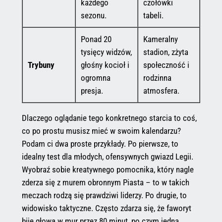
każdego
czołówki
sezonu.
tabeli.
Ponad 20
Kameralny
tysięcy widzów,
stadion, zżyta
Trybuny
głośny kocioł i
społeczność i
ogromna
rodzinna
presja.
atmosfera.
Dlaczego oglądanie tego konkretnego starcia to coś,
co po prostu musisz mieć w swoim kalendarzu?
Podam ci dwa proste przykłady. Po pierwsze, to
idealny test dla młodych, ofensywnych gwiazd Legii.
Wyobraź sobie kreatywnego pomocnika, który nagle
zderza się z murem obronnym Piasta – to w takich
meczach rodzą się prawdziwi liderzy. Po drugie, to
widowisko taktyczne. Często zdarza się, że faworyt
bije głową w mur przez 80 minut, po czym jedna