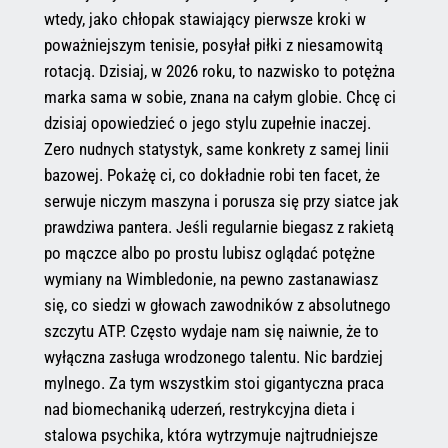
wtedy, jako chłopak stawiający pierwsze kroki w
poważniejszym tenisie, posyłał piłki z niesamowitą
rotacją. Dzisiaj, w 2026 roku, to nazwisko to potężna
marka sama w sobie, znana na całym globie. Chcę ci
dzisiaj opowiedzieć o jego stylu zupełnie inaczej.
Zero nudnych statystyk, same konkrety z samej linii
bazowej. Pokażę ci, co dokładnie robi ten facet, że
serwuje niczym maszyna i porusza się przy siatce jak
prawdziwa pantera. Jeśli regularnie biegasz z rakietą
po mączce albo po prostu lubisz oglądać potężne
wymiany na Wimbledonie, na pewno zastanawiasz
się, co siedzi w głowach zawodników z absolutnego
szczytu ATP. Często wydaje nam się naiwnie, że to
wyłączna zasługa wrodzonego talentu. Nic bardziej
mylnego. Za tym wszystkim stoi gigantyczna praca
nad biomechaniką uderzeń, restrykcyjna dieta i
stalowa psychika, która wytrzymuje najtrudniejsze