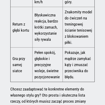
km/h
góry.
Znakomity model
Błyskawiczna
do ćwiczeń na
reakcja, bardzo
Return z
treningowej
krótki zamach,
głębi kortu
ścianie tenisowej
wykorzystanie
z blokowaniem
siły rywala
piłki.
Pełen spokój,
Pokazuje, jak
Gra przy
głębokie i
mądrze zamykać
samej
precyzyjne
kąty i zmuszać
siatce
woleje, świetne
przeciwnika do
pozycjonowanie
błędu.
Chcesz zaadaptować te konkretne elementy do
własnego stylu gry? Oto prosta i skuteczna lista
rzeczy, od których musisz zacząć proces zmiany