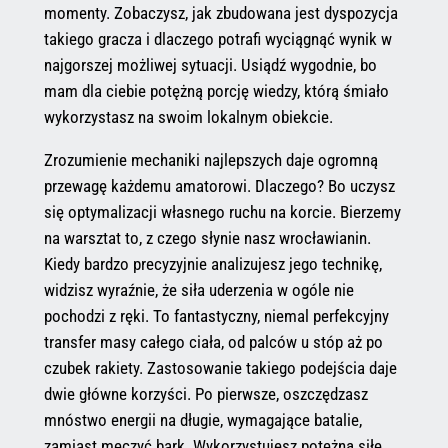
momenty. Zobaczysz, jak zbudowana jest dyspozycja
takiego gracza i dlaczego potrafi wyciągnąć wynik w
najgorszej możliwej sytuacji. Usiądź wygodnie, bo
mam dla ciebie potężną porcję wiedzy, którą śmiało
wykorzystasz na swoim lokalnym obiekcie.
Zrozumienie mechaniki najlepszych daje ogromną
przewagę każdemu amatorowi. Dlaczego? Bo uczysz
się optymalizacji własnego ruchu na korcie. Bierzemy
na warsztat to, z czego słynie nasz wrocławianin.
Kiedy bardzo precyzyjnie analizujesz jego technikę,
widzisz wyraźnie, że siła uderzenia w ogóle nie
pochodzi z ręki. To fantastyczny, niemal perfekcyjny
transfer masy całego ciała, od palców u stóp aż po
czubek rakiety. Zastosowanie takiego podejścia daje
dwie główne korzyści. Po pierwsze, oszczędzasz
mnóstwo energii na długie, wymagające batalie,
zamiast męczyć bark. Wykorzystujesz potężną siłę