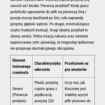
swoich ud i bioder. Pierwszy przykład? Kiedy gracz
podchodzi agresywnie do piłki na pierwszą linię i
posyła mocny backhand po linii, robi naprawdę
potężny, głęboki wykrok. Po drugie, minimalizujesz
ryzyko trudnych kontuzji. Drugi idealny przykład to
słynny serwis. Pełna rotacja tułowia oraz świetnie
wypracowany rytm sprawiają, że kręgosłup lędźwiowy
nie przejmuje destrukcyjnego obciążenia.
Element
Charakterystyka
Przełożenie na
tenisowego
uderzenia
grę amatorów
rzemiosła
Płaski, potężny,
Uczy nas, jak
Serwis
często grany z
kluczowy jest
(Pierwsze
prędkością
stabilny wyrzut
podanie)
powyżej 220
piłki pionowo do