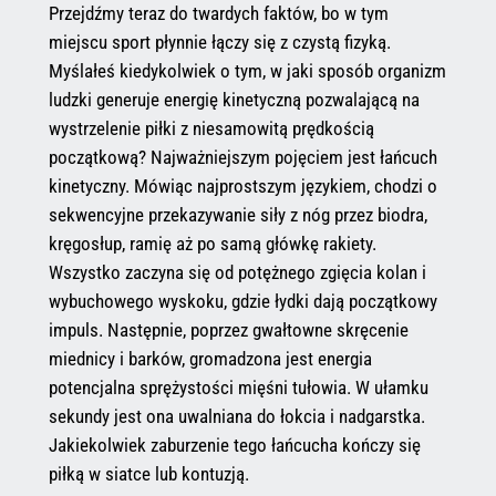
Przejdźmy teraz do twardych faktów, bo w tym
miejscu sport płynnie łączy się z czystą fizyką.
Myślałeś kiedykolwiek o tym, w jaki sposób organizm
ludzki generuje energię kinetyczną pozwalającą na
wystrzelenie piłki z niesamowitą prędkością
początkową? Najważniejszym pojęciem jest łańcuch
kinetyczny. Mówiąc najprostszym językiem, chodzi o
sekwencyjne przekazywanie siły z nóg przez biodra,
kręgosłup, ramię aż po samą główkę rakiety.
Wszystko zaczyna się od potężnego zgięcia kolan i
wybuchowego wyskoku, gdzie łydki dają początkowy
impuls. Następnie, poprzez gwałtowne skręcenie
miednicy i barków, gromadzona jest energia
potencjalna sprężystości mięśni tułowia. W ułamku
sekundy jest ona uwalniana do łokcia i nadgarstka.
Jakiekolwiek zaburzenie tego łańcucha kończy się
piłką w siatce lub kontuzją.