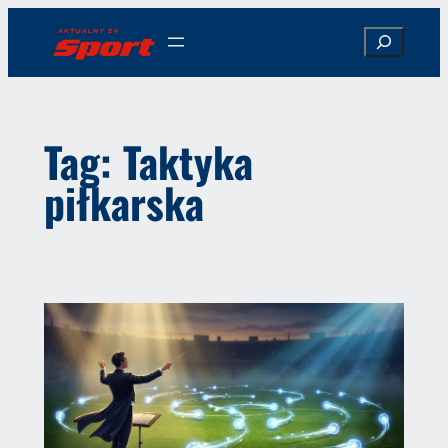
Przejdź
Search
do
treści
Tag:
Taktyka
piłkarska