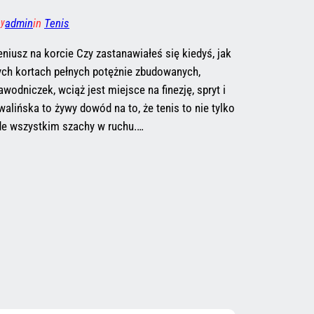
admin
in
Tenis
by
niusz na korcie Czy zastanawiałeś się kiedyś, jak
ych kortach pełnych potężnie zbudowanych,
wodniczek, wciąż jest miejsce na finezję, spryt i
alińska to żywy dowód na to, że tenis to nie tylko
zede wszystkim szachy w ruchu.…