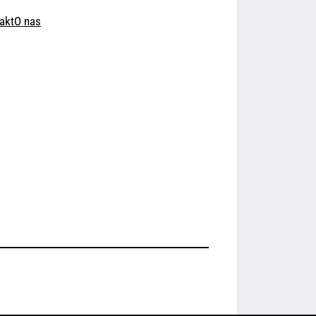
akt
O nas