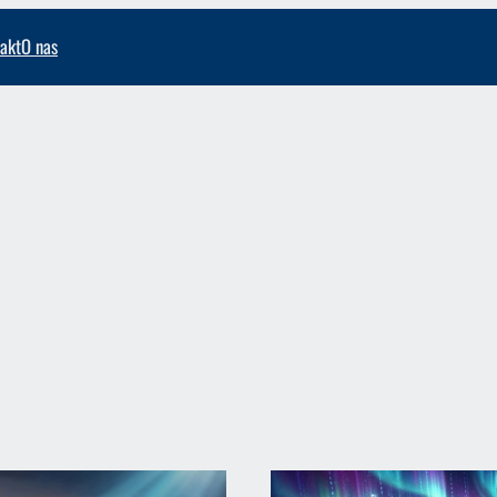
akt
O nas